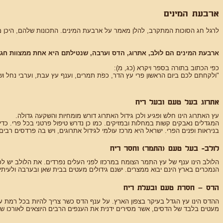
ארבעת המינים
לרגל חג הסוכות המתקרב, להלן מאמר על ארבעת המינים. התכונות שלהם, היכן מ
ארבעת המינים הם לולב, אתרוג, הדס וערבה, שנטילתם היא אחת ממצוות חג 
כפי הכתוב בתורה בספר ויקרא (כג, מ):
"ולקחתם לכם ביום הראשון פרי עץ הדר, כפֹת תמרים, וענף עץ עבת, וערבי נחל ו
אתרוג בעל טעם ובעל ריח
עץ האתרוג הינו חלש ופגיע ולכן גידול האתרוג דורש מומחיות והשקעה גדולה.
המגדלים נאבקים קשות במחלות ובמזיקים. כמו כן נדרש טיפול פרטני בכל פרי. כדי 
בניראות ופנים הפרי. ישראל היא מרכז עולמי לגידול אתרוגים, ויש בה פרדסים רבים
לולב- בעל טעם (התמר) וחסר ריח
הלולב הינו ענף של עץ התמר הצומח במרכזו לפני העלים נפרדים. את הלולב יש לכר
הנמכרים בארץ הינם יבוא ממצרים. ישנם גידולים מעטים בבית שאן ובערבה ולעיתים
הדס – חסרת טעם ובעלת ריח
ההדס הינו עץ הגדל בעיקר בצפון הארץ. על ענף הדס כשר צריך להיות בכל רמת ע
מעטים בלבד של הדסים, אשר מסירים ידנית את הענפים הרבים היוצאים לאורכו ש