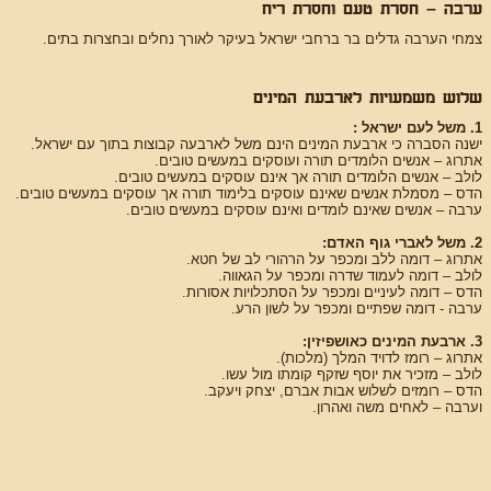
ערבה – חסרת טעם וחסרת ריח
צמחי הערבה גדלים בר ברחבי ישראל בעיקר לאורך נחלים ובחצרות בתים.
שלוש משמעויות לארבעת המינים
1. משל לעם ישראל :
ישנה הסברה כי ארבעת המינים הינם משל לארבעה קבוצות בתוך עם ישראל.
אתרוג – אנשים הלומדים תורה ועוסקים במעשים טובים.
לולב – אנשים הלומדים תורה אך אינם עוסקים במעשים טובים.
הדס – מסמלת אנשים שאינם עוסקים בלימוד תורה אך עוסקים במעשים טובים.
ערבה – אנשים שאינם לומדים ואינם עוסקים במעשים טובים.
2. משל לאברי גוף האדם:
אתרוג – דומה ללב ומכפר על הרהורי לב של חטא.
לולב – דומה לעמוד שדרה ומכפר על הגאווה.
הדס – דומה לעיניים ומכפר על הסתכלויות אסורות.
ערבה - דומה שפתיים ומכפר על לשון הרע.
3. ארבעת המינים כאושפיזין:
אתרוג – רומז לדויד המלך (מלכות).
לולב – מזכיר את יוסף שזקף קומתו מול עשו.
הדס – רומזים לשלוש אבות אברם, יצחק ויעקב.
וערבה – לאחים משה ואהרון.