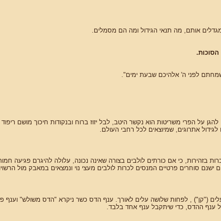
גדלים אותם, מה תנאי הגידול ומה הם מסמלים.
הסוכות.
שמחתם לפני ה' אלהיכם שבעת ימים".
להגן על הפרי משריטות הוא נקשר היטב, לבל יזוז ברוח ובנקודות חיכוך מושם ריפוד
 לגידול אתרוגים, שמיוצאים לכל רחבי העולם.
ות בזהירות, כי אם כורתים לולבים בצורה שאינה נכונה, עלולה להיגרם פגיעה חמורה
 ישנם סוחרים פרטיים המנסים לכרות לולבים מעצי נוי ונמצאים במאבק מול הרשויו
לים ("קן") , לפחות שלושה עלים לאורך. ענף הדס כשר ניקרא "הדס משולש" וענף פ
ל ענף ההדס, כדי שיתקבל ענף אחד בלבד.