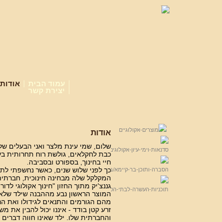
עמוד הבית
אודות
יצירת קשר
אודות
שלום, שמי עינת מלצר ואני הבעלים של 
כבת לחקלאים, גולשת רוח תחרותית בע
חיי בחינוך, בספורט ובסביבה.
כך לפני שלוש שנים, כאשר נחשפתי לתחל
המקלקל שלה מבחינה חינוכית, חברתי
גננצ'יק מתוך החזון "חינוך אקולוגי לדור
המוצר הראשון נבע מההבנה שילד שלא 
מהם הגורמים והתנאים לגידולו ואת ה
זרע קטן בודד - איננו יכול להבין את 
והחברתית שלו. ילד שאינו חווה דברים