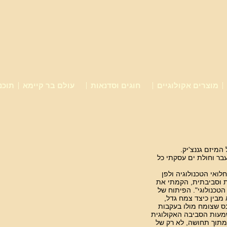
מוצרים אקולוגיים
חוגים וסדנאות
עולם בר קיימא
תוכנ
המיזם גננצ'יק.
בר וחולת ים עסקתי כל
ואי הטכנולוגיה ולפן
ת וסביבתית, הקמתי את
 הטכנולוגי". הפיתוח של
מבין כיצד צמח גדל,
נס שצומח מולו בעקבות
משמעות הסביבה האקולוגית
 מתוך תחושה, לא רק של