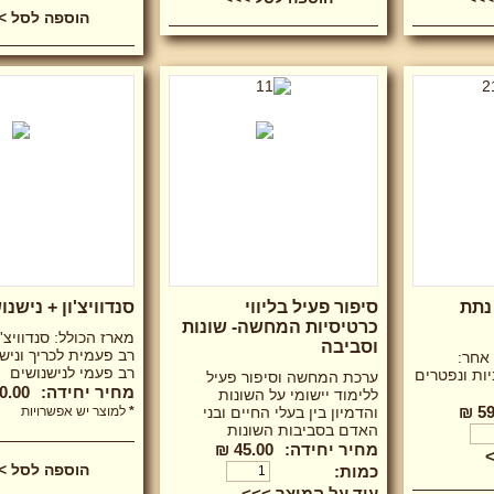
נתת
סיפור פעיל בליווי
סנדוויצ'ון + נישנו
כרטיסיות המחשה- שונות
מארז הכולל: סנדוויצ'ו
וסביבה
רב פעמית לכריך ונישנ
אחר:
רב פעמי לנישנושים
יות ונפטרים
ערכת המחשה וסיפור פעיל
מחיר יחידה:
0.00 ₪
ללימוד יישומי על השונות
59
והדמיון בין בעלי החיים ובני
*
למוצר יש אפשרויות
האדם בסביבות השונות
מחיר יחידה:
45.00 ₪
>
הוספה לסל >
כמות:
עוד על המוצר >>>