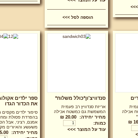
רים
סנדוויצ'ון*כולל משלוח*
ספר ילדים אקולוגי
את הכדור הגדו
עמית
אריזת סנדוויץ רב פעמית
 אכילה
המשמשת גם כמשטח אכילה
סיפור ילדים מקסים 
מחיר יחידה:
20.00 ₪
בהפרדת פסולת ומחזו
16
אמנם, רציני, אבל הס
כמות:
משעשע והאיורים מקס
עוד על המוצר >>>
מחיר יחידה:
5.00 ₪
>