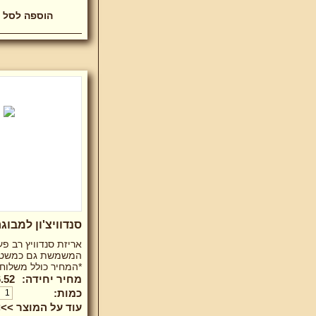
סנדוויצ'ון למבוג
אריזת סנדוויץ רב פ
המשמשת גם כמשטח
*המחיר כולל משלוח*
מחיר יחידה:
.52 ₪
כמות:
עוד על המוצר >>