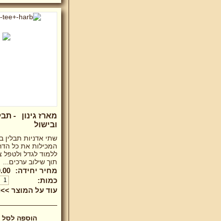
מארז גינון - תבל
ובישול
שתי אדניות תבלין ב
המכילות את כל הדר
ללמוד לגדל ולטפל צ
תוך שילוב ערכים...
מחיר יחידה:
.00 ₪
כמות:
עוד על המוצר >>