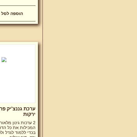
ערכת גננצ'יק פר
ירקות
המכילות את כל הדר
בכדי ללמוד לגדל ול