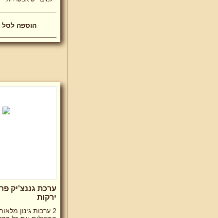
הוספה לסל 
ערכת גננצ'יק פר
ירקות