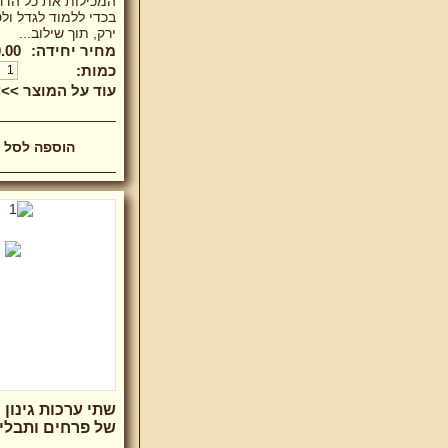
המכילות את כל הדר
בכדי ללמוד לגדל ול
ירק, תוך שילוב...
מחיר יחידה:
.00 ₪
כמות:
עוד על המוצר >>
שתי ערכות גינון 
של פרחים ותבלי