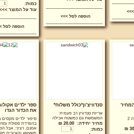
כמות:
עוד על המוצר >>>
*המחיר
סנדוויצ'ון*כולל משלוח*
ספר ילדים אקולוגי
את הכדור הגדו
אריזת סנדוויץ רב פעמית
המשמשת גם כמשטח אכילה
אריזת חיסכון המכילה 2
סיפור ילדים מקסים 
מחיר יחידה:
20.00 ₪
בהפרדת פסולת ומחזו
אמנם, רציני, אבל הס
30
כמות:
משעשע והאיורים מקס