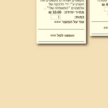
 פסולת
מקשטים ושותלים מקשטים את
העציץ ע״י ידי הדבקה של
4
אלמנטים ״המשפחה שלי״...
מחיר יחידה:
10.00 ₪
כמות:
עוד על המוצר >>>